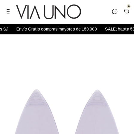
0
Envío Gratis compras mayores de 150.000
SALE: hasta 50%O