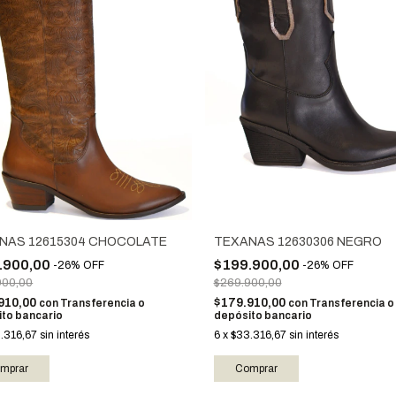
NAS 12615304 CHOCOLATE
TEXANAS 12630306 NEGRO
.900,00
$199.900,00
-
26
%
OFF
-
26
%
OFF
900,00
$269.900,00
910,00
$179.910,00
con
Transferencia o
con
Transferencia o
to bancario
depósito bancario
.316,67
sin interés
6
x
$33.316,67
sin interés
mprar
Comprar