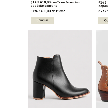
$148.410,00
$148.
con
Transferencia o
depósito bancario
depósi
6
x
$27.483,33
sin interés
6
x
$27
Comprar
Co