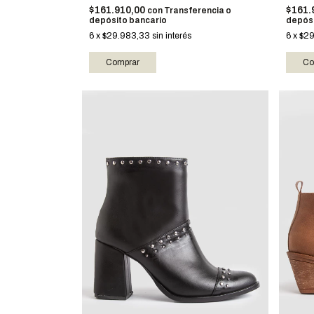
$161.910,00
$161.
con
Transferencia o
depósito bancario
depósi
6
x
$29.983,33
sin interés
6
x
$29
Comprar
Co