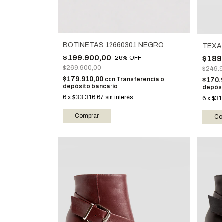
BOTINETAS 12660301 NEGRO
TEXA
$199.900,00
$189
-
26
%
OFF
$269.900,00
$249.
$179.910,00
con
Transferencia o
$170.
depósito bancario
depósi
6
x
$33.316,67
sin interés
6
x
$31
Comprar
Co