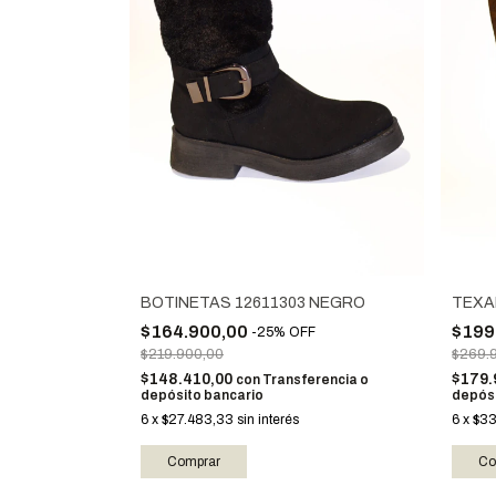
TEXA
BOTINETAS 12611303 NEGRO
$199
$164.900,00
-
25
%
OFF
$269.
$219.900,00
$179.
$148.410,00
con
Transferencia o
depósi
depósito bancario
6
x
$33
6
x
$27.483,33
sin interés
Co
Comprar