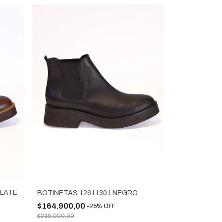
OLATE
BOTINETAS 12611301 NEGRO
$164.900,00
-
25
%
OFF
$219.900,00