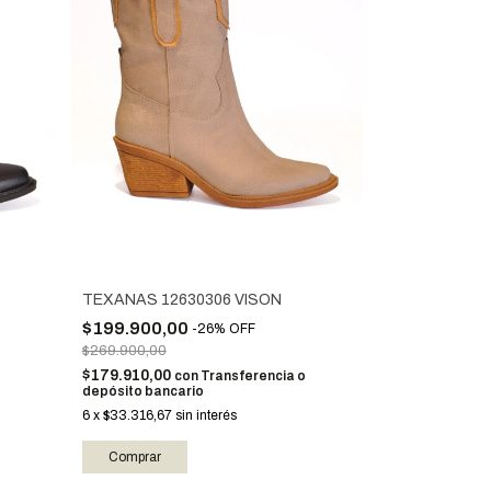
TEXANAS 12630306 VISON
$199.900,00
-
26
%
OFF
$269.900,00
$179.910,00
con
Transferencia o
depósito bancario
6
x
$33.316,67
sin interés
Comprar