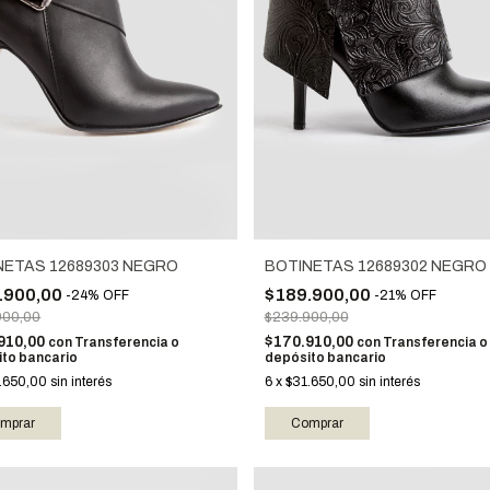
NETAS 12689303 NEGRO
BOTINETAS 12689302 NEGRO
.900,00
$189.900,00
-
24
%
OFF
-
21
%
OFF
900,00
$239.900,00
910,00
$170.910,00
con
Transferencia o
con
Transferencia o
to bancario
depósito bancario
.650,00
sin interés
6
x
$31.650,00
sin interés
mprar
Comprar