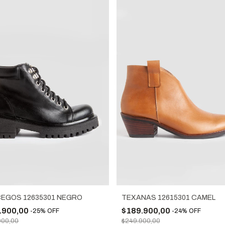
EGOS 12635301 NEGRO
TEXANAS 12615301 CAMEL
.900,00
$189.900,00
-
25
%
OFF
-
24
%
OFF
900,00
$249.900,00