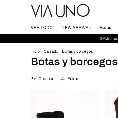
VER TODO
NEW ARRIVAL
Botas
SALE: hasta 50%OFF
Inicio
.
Calzado
.
Botas y borcegos
Botas y borcegos
Ordenar
Filtrar