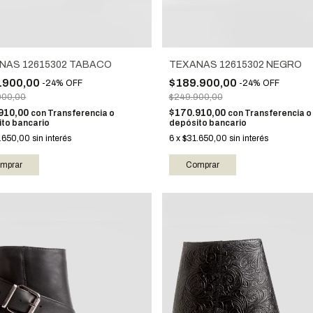
NAS 12615302 TABACO
TEXANAS 12615302 NEGRO
.900,00
$189.900,00
-
24
%
OFF
-
24
%
OFF
900,00
$249.900,00
910,00
$170.910,00
con
Transferencia o
con
Transferencia o
to bancario
depósito bancario
.650,00
sin interés
6
x
$31.650,00
sin interés
mprar
Comprar