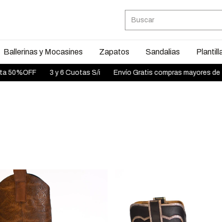
Ballerinas y Mocasines
Zapatos
Sandalias
Plantill
3 y 6 Cuotas S/i
Envío Gratis compras mayores de 150.000
SA