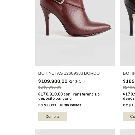
BOTINETAS 12689303 BORDO
BOTI
$189.900,00
$189
-
24
%
OFF
$249.900,00
$249.
$170.910,00
$170.
con
Transferencia o
depósito bancario
depósi
6
x
$31.650,00
sin interés
6
x
$31
Comprar
Co