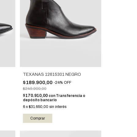
TEXANAS 12615301 NEGRO
$189.900,00
-
24
%
OFF
$249.900,00
$170.910,00
con
Transferencia o
depósito bancario
6
x
$31.650,00
sin interés
Comprar